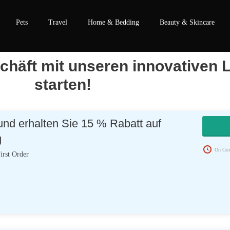
Pets
Travel
Home & Bedding
Beauty & Skincare
chäft mit unseren innovativen 
starten!
und erhalten Sie 15 % Rabatt auf
g
On Goi
rst Order