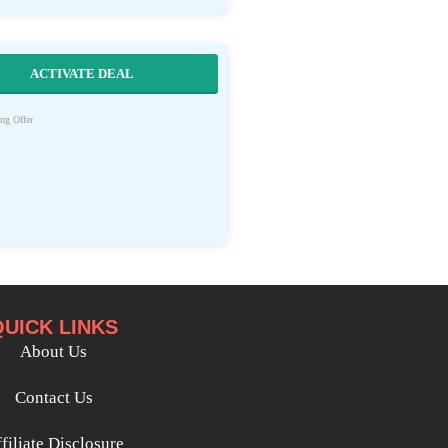
ACTIVATE DEAL
ng Offer
QUICK LINKS
About Us
Contact Us
filiate Disclosure