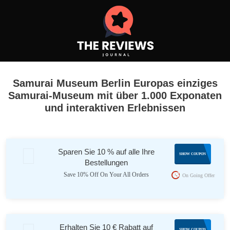
Samurai Museum Berlin Europas einziges
Samurai-Museum mit über 1.000 Exponaten
und interaktiven Erlebnissen
Sparen Sie 10 % auf alle Ihre
VIPCLU
SHOW COUPON
Bestellungen
B
Save 10% Off On Your All Orders
On Going Offer
Erhalten Sie 10 € Rabatt auf
KATAN
SHOW COUPON